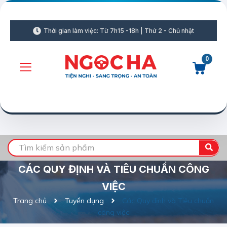
Thời gian làm việc: Từ 7h15 -18h | Thứ 2 - Chủ nhật
0
CÁC QUY ĐỊNH VÀ TIÊU CHUẨN CÔNG
VIỆC
Trang chủ
Tuyển dụng
Các Quy định và Tiêu chuẩn
công việc