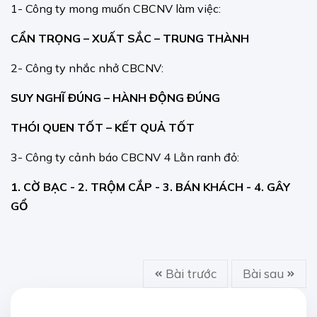
1- Công ty mong muốn CBCNV làm việc:
CẨN TRỌNG – XUẤT SẮC – TRUNG THÀNH
2- Công ty nhắc nhở CBCNV:
SUY NGHĨ ĐÚNG – HÀNH ĐỘNG ĐÚNG
THÓI QUEN TỐT – KẾT QUẢ TỐT
3- Công ty cảnh báo CBCNV 4 Lằn ranh đỏ:
1. CỜ BẠC - 2. TRỘM CẮP - 3. BÁN KHÁCH - 4. GÂY
GỔ
Bài trước
Bài sau