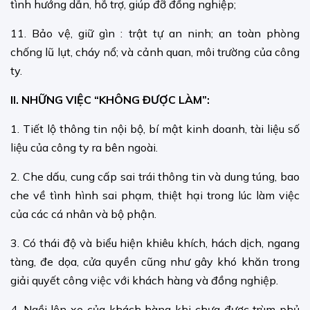
tình hướng dẫn, hỗ trợ, giúp đỡ đồng nghiệp;
11. Bảo vệ, giữ gìn : trật tự an ninh; an toàn phòng
chống lũ lụt, cháy nổ; và cảnh quan, môi trường của công
ty.
II. NHỮNG VIỆC “KHÔNG ĐƯỢC LÀM”:
1. Tiết lộ thông tin nội bộ, bí mật kinh doanh, tài liệu số
liệu của công ty ra bên ngoài.
2. Che dấu, cung cấp sai trái thông tin và dung túng, bao
che về tình hình sai phạm, thiệt hại trong lúc làm việc
của các cá nhân và bộ phận.
3. Có thái độ và biểu hiện khiêu khích, hách dịch, ngang
tàng, đe dọa, cửa quyền cũng như gây khó khăn trong
giải quyết công việc với khách hàng và đồng nghiệp.
4. Ngồi lên xe của khách hàng khi chưa được trùm phủ