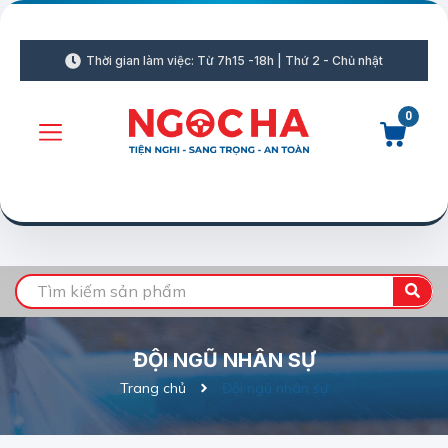
Thời gian làm việc: Từ 7h15 -18h | Thứ 2 - Chủ nhật
0
ĐỘI NGŨ NHÂN SỰ
Trang chủ
Đội ngũ nhân sự