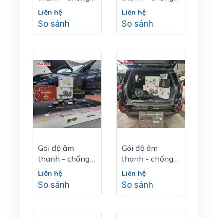
ồn | Ford
ồn | Ford
Liên hệ
Liên hệ
Tuorneo
Ranger Raptor
So sánh
So sánh
Gói độ âm
Gói độ âm
thanh - chống
thanh - chống
ồn | Honda
ồn | Ford
Liên hệ
Liên hệ
Civic
Everest
So sánh
So sánh