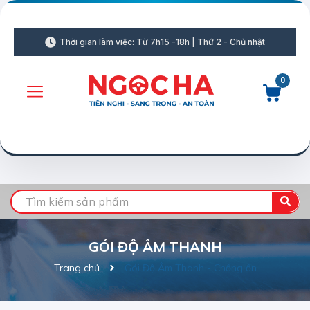
Thời gian làm việc: Từ 7h15 -18h | Thứ 2 - Chủ nhật
0
GÓI ĐỘ ÂM THANH
Trang chủ
Gói Độ Âm Thanh - Chống ồn