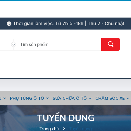
Thời gian làm việc: Từ 7h15 -18h | Thứ 2 - Chủ nhật
ỆU
PHỤ TÙNG Ô TÔ
SỬA CHỮA Ô TÔ
CHĂM SÓC XE
TUYỂN DỤNG
Trang chủ
Tuyển dụng