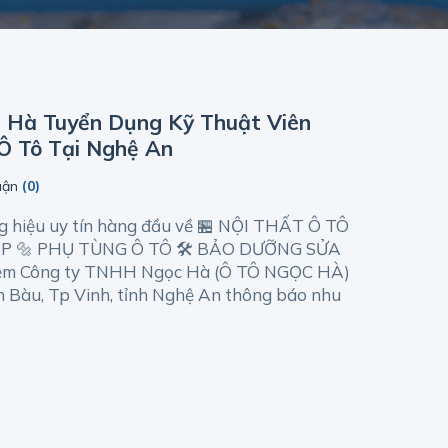
 Hà Tuyển Dụng Kỹ Thuật Viên
Ô Tô Tại Nghệ An
luận
(0)
hiệu uy tín hàng đầu về 🏪 NỘI THẤT Ô TÔ
P 🔩 PHỤ TÙNG Ô TÔ 🛠️ BẢO DƯỠNG SỬA
ệm Công ty TNHH Ngọc Hà (Ô TÔ NGỌC HÀ)
n Bàu, Tp Vinh, tỉnh Nghệ An thông báo nhu