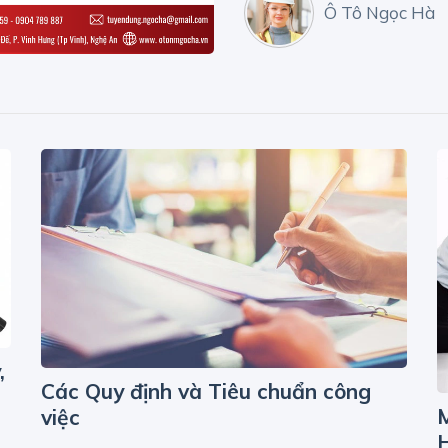
Ô Tô Ngọc Hà
,
Các Quy định và Tiêu chuẩn công
M
việc