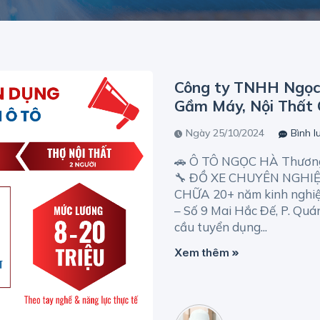
Công ty TNHH Ngọc
Gầm Máy, Nội Thất 
Ngày 25/10/2024
Bình 
🚗 Ô TÔ NGỌC HÀ Thương 
🔧 ĐỒ XE CHUYÊN NGHIỆ
CHỮA 20+ năm kinh nghi
– Số 9 Mai Hắc Đế, P. Quá
cầu tuyển dụng...
Xem thêm