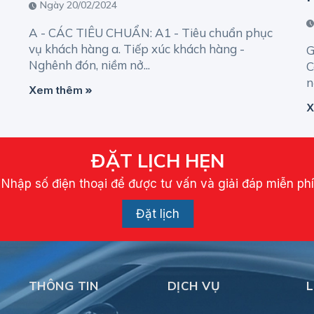
Ngày 20/02/2024
A - CÁC TIÊU CHUẨN: A1 - Tiêu chuẩn phục
vụ khách hàng a. Tiếp xúc khách hàng -
G
Nghênh đón, niềm nở...
C
n
Xem thêm
X
ĐẶT LỊCH HẸN
Nhập số điện thoại để được tư vấn và giải đáp miễn ph
Đặt lịch
THÔNG TIN
DỊCH VỤ
L