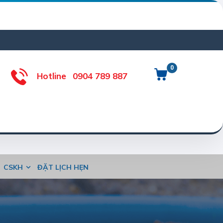
0
Hotline
0904 789 887
CSKH
ĐẶT LỊCH HẸN