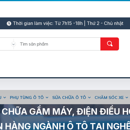
Thời gian làm việc: Từ 7h15 -18h | Thứ 2 - Chủ nhật
ỆU
PHỤ TÙNG Ô TÔ
SỬA CHỮA Ô TÔ
CHĂM SÓC XE
CHỮA GẦM MÁY, ĐIỆN ĐIỀU H
 HÀNG NGÀNH Ô TÔ TẠI NGH