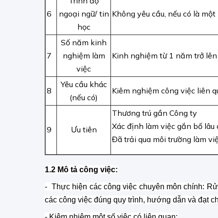
Trình độ
6
ngoại ngữ/ tin
Không yêu cầu, nếu có là một 
học
Số năm kinh
7
nghiệm làm
Kinh nghiệm từ 1 năm trở lên
việc
Yêu cầu khác
8
Kiêm nghiệm công việc liên 
(nếu có)
Thương trú gần Công ty
Xác định làm việc gắn bố lâu 
9
Ưu tiên
Đã trải qua môi trường làm vi
1.2 Mô tả công việc:
- Thực hiện các công việc chuyên môn chính: Rửa
các công việc đúng quy trình, hướng dẫn và đạt ch
- Kiêm nhiệm một số việc có liên quan: