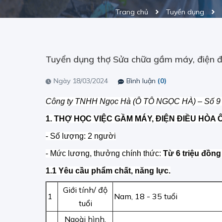
Trang chủ
Tuyển dụng
Tuyển dụng thợ Sửa chữa gầm máy, điện đi
Ngày 18/03/2024
Bình luận
(0)
Công ty TNHH Ngọc Hà (Ô TÔ NGỌC HÀ) – Số 9 Ma
1. THỢ HỌC VIỆC GẦM MÁY, ĐIỆN ĐIỀU HÒA 
- Số lượng: 2 người
- Mức lương, thưởng chính thức:
Từ 6 triệu
đồng 
1.1 Yêu cầu phẩm chất, năng lực.
Giới tính/ độ
1
Nam, 18 - 35 tuổi
tuổi
Ngoài hình,