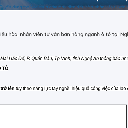
Tuyển dụng thợ Sửa chữa gầm máy, điện điều hòa, nhân viên tư vấn
ều hòa, nhân viên tư vấn bán hàng ngành ô tô tại N
i Hắc Đế, P. Quán Bàu, Tp Vinh, tỉnh Nghệ An thông báo nhu
Ô TÔ
trở lên
tùy theo năng lực tay nghề, hiệu quả công việc của lao