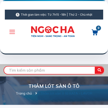
Thời gian làm việc: Từ 7h15 -18h | Thứ 2 - Chủ nhật
0
THẢM LÓT SÀN Ô TÔ
Trang chủ
Thảm lót sàn ô tô KATA - LAVOR