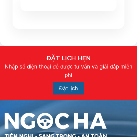
ĐẶT LỊCH HẸN
Nhập số điện thoại để được tư vấn và giải đáp miễn
phí
Đặt lịch