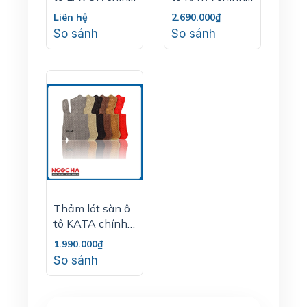
hãng
hãng - xe 7 chỗ
Liên hệ
2.690.000₫
So sánh
So sánh
Thảm lót sàn ô
tô KATA chính
hãng - xe 4,5
1.990.000₫
chỗ
So sánh