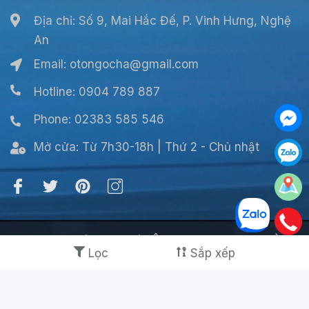
Địa chỉ: Số 9, Mai Hắc Đế, P. Vinh Hưng, Nghệ
An
Email:
otongocha@gmail.com
Hotline: 0904 789 887
Phone: 02383 585 546
Mở cửa:
Từ 7h30-18h | Thứ 2 - Chủ nhật
© Bản quyền thuộc về CÔNG TY TNHH NGỌC HÀ
Lọc
Sắp xếp
Cung cấp bởi
Sapo