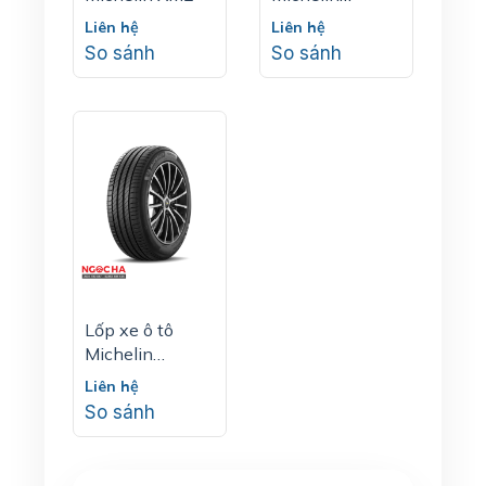
Primacy 4 SUV
Liên hệ
Liên hệ
So sánh
So sánh
Lốp xe ô tô
Michelin
Primacy 4
Liên hệ
So sánh