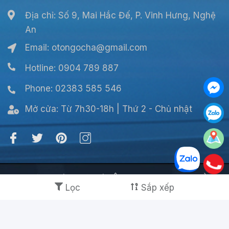
Địa chỉ: Số 9, Mai Hắc Đế, P. Vinh Hưng, Nghệ
An
Email:
otongocha@gmail.com
Hotline: 0904 789 887
Phone: 02383 585 546
Mở cửa:
Từ 7h30-18h | Thứ 2 - Chủ nhật
© Bản quyền thuộc về CÔNG TY TNHH NGỌC HÀ
Lọc
Sắp xếp
Cung cấp bởi
Sapo