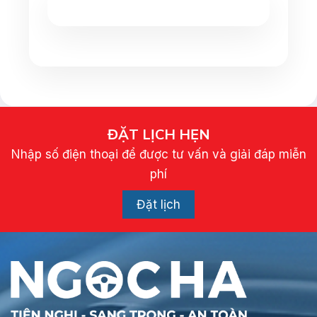
ĐẶT LỊCH HẸN
Nhập số điện thoại để được tư vấn và giải đáp miễn
phí
Đặt lịch