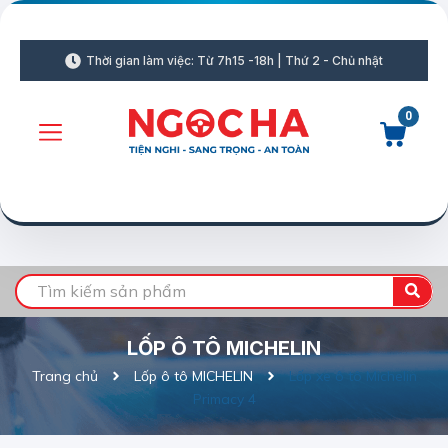
Thời gian làm việc: Từ 7h15 -18h | Thứ 2 - Chủ nhật
0
LỐP Ô TÔ MICHELIN
Trang chủ
Lốp ô tô MICHELIN
Lốp xe ô tô Michelin
Primacy 4