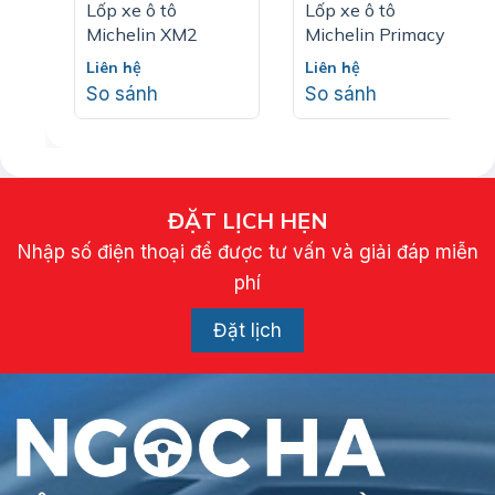
Lốp xe ô tô
Lốp xe ô tô
Michelin XM2
Michelin Primacy 4
SUV
Liên hệ
Liên hệ
So sánh
So sánh
ĐẶT LỊCH HẸN
Nhập số điện thoại để được tư vấn và giải đáp miễn
phí
Đặt lịch