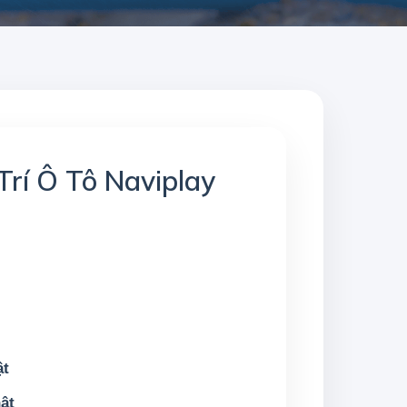
Trí Ô Tô Naviplay
ật
ật