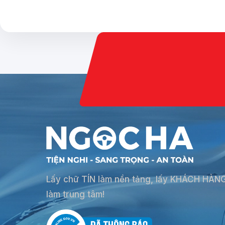
Lấy chữ TÍN làm nền tảng, lấy KHÁCH HÀN
làm trung tâm!