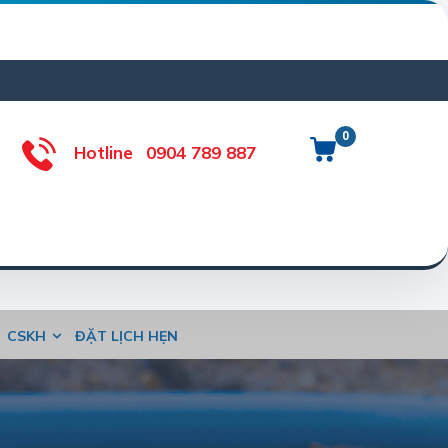
0
Hotline
0904 789 887
CSKH
ĐẶT LỊCH HẸN