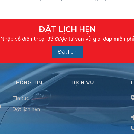
ĐẶT LỊCH HẸN
Nhập số điện thoại để được tư vấn và giải đáp miễn ph
Đặt lịch
THÔNG TIN
DỊCH VỤ
L
Tin tức
G
Đặt lịch hẹn