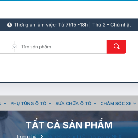
Thời gian làm việc: Từ 7h15 -18h | Thứ 2 - Chủ nhật
ỆU
PHỤ TÙNG Ô TÔ
SỬA CHỮA Ô TÔ
CHĂM SÓC XE
TẤT CẢ SẢN PHẨM
Trang chủ
Màn Hình Giải Trí Ô Tô Naviplay N600