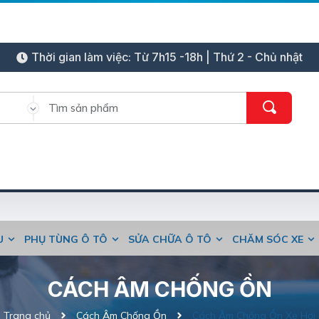
Thời gian làm việc: Từ 7h15 -18h | Thứ 2 - Chủ nhật
ỆU
PHỤ TÙNG Ô TÔ
SỬA CHỮA Ô TÔ
CHĂM SÓC XE
CÁCH ÂM CHỐNG ỒN
Trang chủ
Cách Âm Chống Ồn
Cách Âm Chống Ồn Xe Hơi