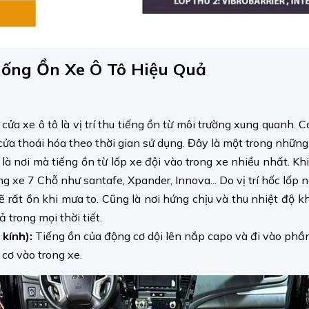
ống Ồn Xe Ô Tô Hiệu Quả
cửa xe ô tô là vị trí thu tiếng ồn từ môi trường xung quanh.
cửa thoái hóa theo thời gian sử dụng. Đây là một trong nhữn
 là nơi mà tiếng ồn từ lốp xe đội vào trong xe nhiều nhất. Khi
òng xe 7 Chỗ như santafe, Xpander, Innova... Do vị trí hốc lốp
e sẽ rất ồn khi mưa to. Cũng là nơi hứng chịu và thu nhiệt độ 
 trong mọi thời tiết.
 kính):
Tiếng ồn của động cơ dội lên nắp capo và đi vào phần 
 cơ vào trong xe.