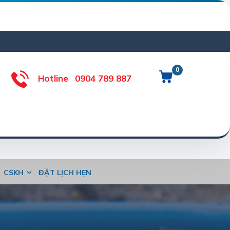
0
Hotline
0904 789 887
CSKH
ĐẶT LỊCH HẸN