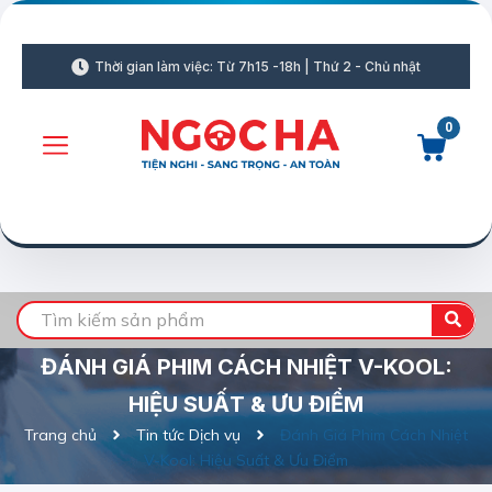
Thời gian làm việc: Từ 7h15 -18h | Thứ 2 - Chủ nhật
0
ĐÁNH GIÁ PHIM CÁCH NHIỆT V-KOOL:
HIỆU SUẤT & ƯU ĐIỂM
Trang chủ
Tin tức Dịch vụ
Đánh Giá Phim Cách Nhiệt
V-Kool: Hiệu Suất & Ưu Điểm