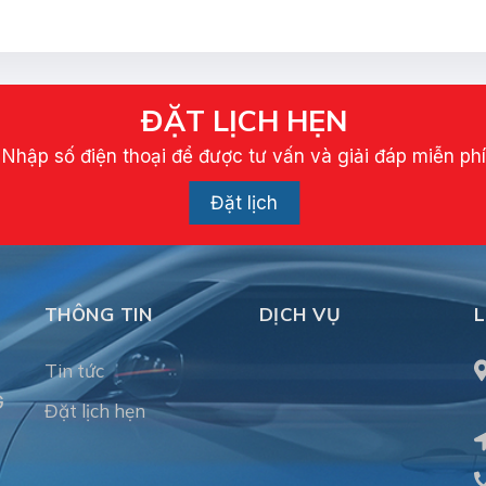
ĐẶT LỊCH HẸN
Nhập số điện thoại để được tư vấn và giải đáp miễn ph
Đặt lịch
THÔNG TIN
DỊCH VỤ
L
Tin tức
G
Đặt lịch hẹn