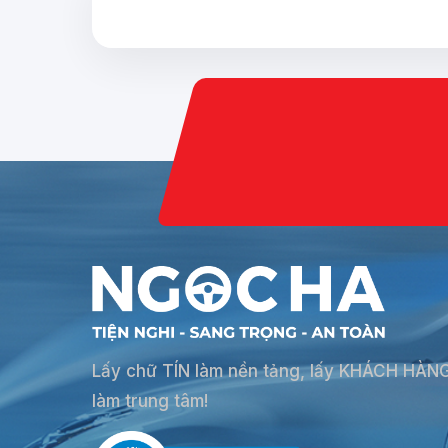
Lấy chữ TÍN làm nền tảng, lấy KHÁCH HÀN
làm trung tâm!