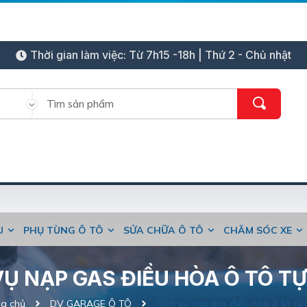
Thời gian làm việc: Từ 7h15 -18h | Thứ 2 - Chủ nhật
ỆU
PHỤ TÙNG Ô TÔ
SỬA CHỮA Ô TÔ
CHĂM SÓC XE
VỤ NẠP GAS ĐIỀU HÒA Ô TÔ T
g chủ
DV GARAGE Ô TÔ
Dịch vụ nạp gas điều hòa ô tô tự