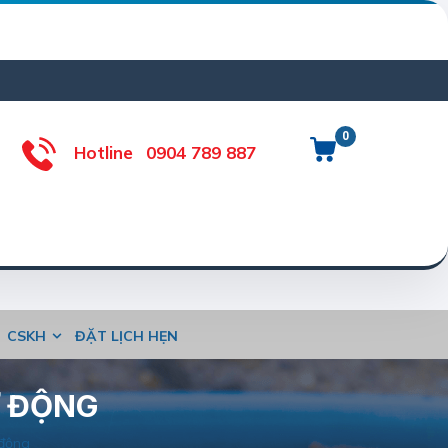
0
Hotline
0904 789 887
CSKH
ĐẶT LỊCH HẸN
Ự ĐỘNG
 động