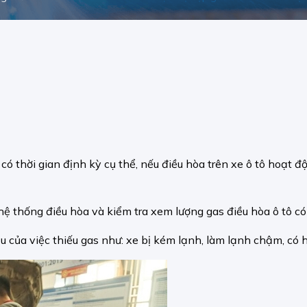
ó thời gian định kỳ cụ thể, nếu điều hòa trên xe ô tô hoạt đ
ệ thống điều hòa và kiểm tra xem lượng gas điều hòa ô tô có
ệu của việc thiếu gas như: xe bị kém lạnh, làm lạnh chậm, có h