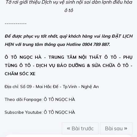
Tờ rơi giới thiệu DỊch vụ vệ sinh nội soi dàn lạnh điều hòa
ô tô
------------
Để được phục vụ tốt nhất, quý khách hàng vui lòng
ĐẶT LỊCH
HẸN
với trung tâm thông qua Hotline 0904 789 887.
Ô TÔ NGỌC HÀ - TRUNG TÂM NỘI THẤT Ô TÔ - PHỤ
TÙNG Ô TÔ - DỊCH VỤ BẢO DƯỠNG & SỬA CHỮA Ô TÔ -
CHĂM SÓC XE
Địa chỉ: Số 09 - Mai Hắc Đế - Tp.Vinh - Nghệ An
Theo dõi Fanpage:
Ô TÔ NGỌC HÀ
Subscribe Youtube:
Ô TÔ NGỌC HÀ
Bài trước
Bài sau