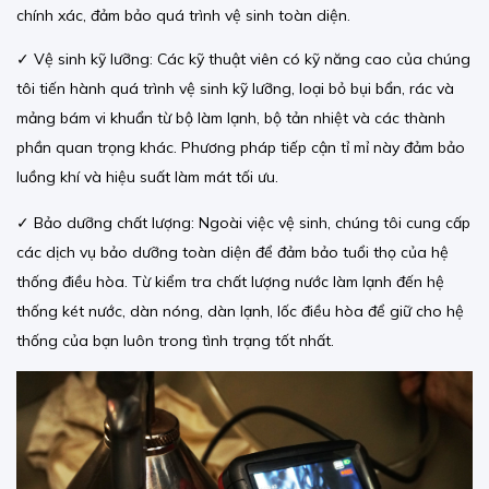
chính xác, đảm bảo quá trình vệ sinh toàn diện.
✓ Vệ sinh kỹ lưỡng: Các kỹ thuật viên có kỹ năng cao của chúng
tôi tiến hành quá trình vệ sinh kỹ lưỡng, loại bỏ bụi bẩn, rác và
mảng bám vi khuẩn từ bộ làm lạnh, bộ tản nhiệt và các thành
phần quan trọng khác. Phương pháp tiếp cận tỉ mỉ này đảm bảo
luồng khí và hiệu suất làm mát tối ưu.
✓ Bảo dưỡng chất lượng: Ngoài việc vệ sinh, chúng tôi cung cấp
các dịch vụ bảo dưỡng toàn diện để đảm bảo tuổi thọ của hệ
thống điều hòa. Từ kiểm tra chất lượng nước làm lạnh đến hệ
thống két nước, dàn nóng, dàn lạnh, lốc điều hòa để giữ cho hệ
thống của bạn luôn trong tình trạng tốt nhất.