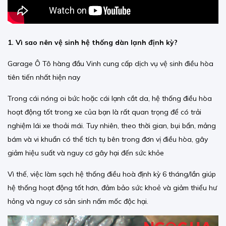
1. Vì sao nên vệ sinh hệ thống dàn lạnh định kỳ?
Garage Ô Tô hàng đầu Vinh cung cấp dịch vụ vệ sinh điều hòa
tiên tiến nhất hiện nay
Trong cái nóng oi bức hoặc cái lạnh cắt da, hệ thống điều hòa
hoạt động tốt trong xe của bạn là rất quan trọng để có trải
nghiệm lái xe thoải mái. Tuy nhiên, theo thời gian, bụi bẩn, mảng
bám và vi khuẩn có thể tích tụ bên trong đơn vị điều hòa, gây
giảm hiệu suất và nguy cơ gây hại đến sức khỏe
Vì thế, việc làm sạch hệ thống điều hoà định kỳ 6 tháng/lần giúp
hệ thống hoạt động tốt hơn, đảm bảo sức khoẻ và giảm thiểu hư
hỏng và nguy cơ sản sinh nấm mốc độc hại.