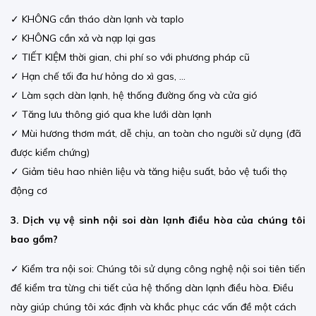
✓ KHÔNG cần tháo dàn lạnh và taplo
✓ KHÔNG cần xả và nạp lại gas
✓ TIẾT KIỆM thời gian, chi phí so với phương pháp cũ
✓ Hạn chế tối đa hư hỏng do xì gas, ...
✓ Làm sạch dàn lạnh, hệ thống đường ống và cửa gió
✓ Tăng lưu thông gió qua khe lưới dàn lạnh
✓ Mùi hương thơm mát, dễ chịu, an toàn cho người sử dụng (đã
được kiểm chứng)
✓ Giảm tiêu hao nhiên liệu và tăng hiệu suất, bảo vệ tuổi thọ
động cơ
3. Dịch vụ vệ sinh nội soi dàn lạnh điều hòa của chúng tôi
bao gồm?
✓ Kiểm tra nội soi: Chúng tôi sử dụng công nghệ nội soi tiên tiến
để kiểm tra từng chi tiết của hệ thống dàn lạnh điều hòa. Điều
này giúp chúng tôi xác định và khắc phục các vấn đề một cách