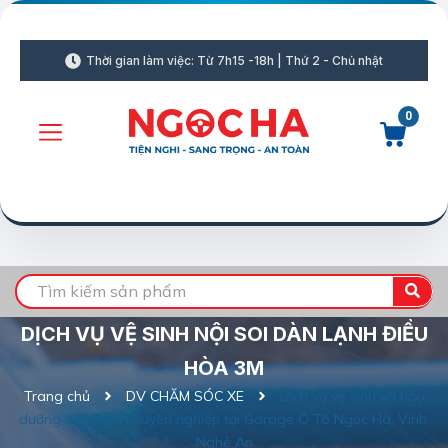
Thời gian làm việc: Từ 7h15 -18h | Thứ 2 - Chủ nhật
0
DỊCH VỤ VỆ SINH NỘI SOI DÀN LẠNH ĐIỀU
HÒA 3M
Trang chủ
DV CHĂM SÓC XE
Dịch vụ vệ sinh và bảo
dưỡng điều hòa chuyên nghiệp tại Garage Ô Tô Ngọc Hà, Vinh,
Nghệ An