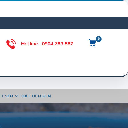
0
Hotline
0904 789 887
CSKH
ĐẶT LỊCH HẸN
/S