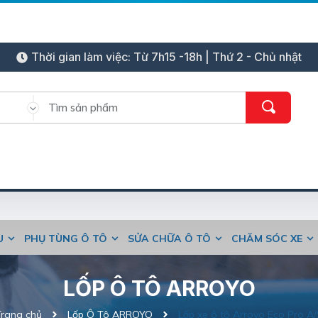
Thời gian làm việc: Từ 7h15 -18h | Thứ 2 - Chủ nhật
ỆU
PHỤ TÙNG Ô TÔ
SỬA CHỮA Ô TÔ
CHĂM SÓC XE
LỐP Ô TÔ ARROYO
Trang chủ
Lốp Ô Tô ARROYO
Lốp xe ô tô Arroyo Eco Pro A