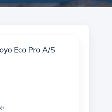
royo Eco Pro A/S
G
ật