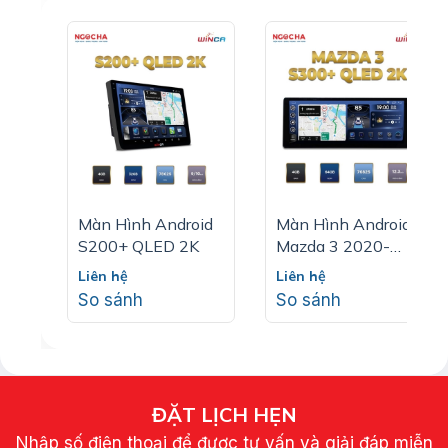
Màn Hình Android
Màn Hình Android
S200+ QLED 2K
Mazda 3 2020-
2022 S300+ QLED
Liên hệ
Liên hệ
2K
So sánh
So sánh
ĐẶT LỊCH HẸN
Nhập số điện thoại để được tư vấn và giải đáp miễn