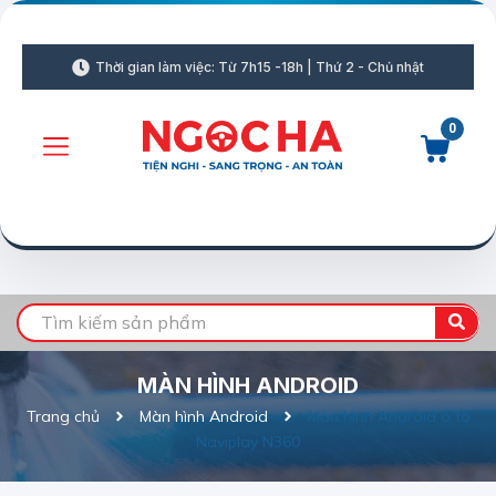
Thời gian làm việc: Từ 7h15 -18h | Thứ 2 - Chủ nhật
0
MÀN HÌNH ANDROID
Trang chủ
Màn hình Android
Màn hình Android ô tô
Naviplay N360