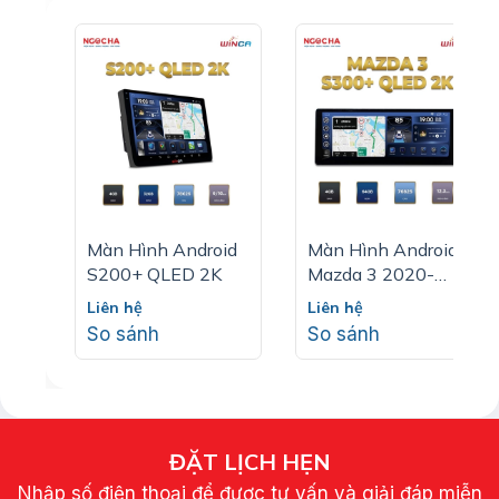
Màn Hình Android
Màn Hình Android
S200+ QLED 2K
Mazda 3 2020-
2022 S300+ QLED
Liên hệ
Liên hệ
2K
So sánh
So sánh
ĐẶT LỊCH HẸN
Nhập số điện thoại để được tư vấn và giải đáp miễn