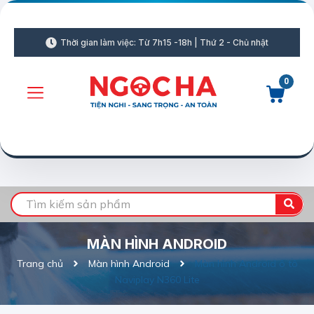
Thời gian làm việc: Từ 7h15 -18h | Thứ 2 - Chủ nhật
0
MÀN HÌNH ANDROID
Trang chủ
Màn hình Android
Màn hình Android ô tô
Naviplay N360 Lite