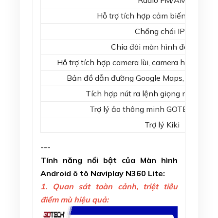
Radio FM/AM
Hỗ trợ tích hợp cảm biến áp suất 
Chống chói IPS
Chia đôi màn hình đa nhiệm
Hỗ trợ tích hợp camera lùi, camera hành trìn
Bản đồ dẫn đường Google Maps, Vietmap 
Tích hợp nút ra lệnh giọng nói trên v
Trợ lý ảo thông minh GOTECH Assi
Trợ lý Kiki
---
Tính năng nổi bật của Màn hình
Android ô tô Naviplay N360 Lite:
1.
Quan sát toàn cảnh, triệt tiêu
điểm mù hiệu quả: