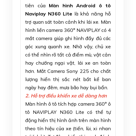
tiên của
Màn hình Android ô tô
Naviplay N360 Lite
là khả năng hỗ
trợ quan sát toàn cảnh khi lái xe. Màn
hình liền camera 360° NAVIPLAY có 4
mắt camera giúp ghi hình đầy đủ các
góc xung quanh xe. Nhờ vậy, chủ xe
có thể nhìn rõ tất cả điểm mù, vật cản
hay chướng ngại vật, lái xe an toàn
hơn. Mắt Camera Sony 225 cho chất
lượng hiển thị sắc nét bất kể ban
ngày hay đêm, mưa bão hay bụi bẩn.
2. Hỗ trợ điều khiển xe dễ dàng hơn
Màn hình ô tô tích hợp camera 360° ô
tô NAVIPLAY N360 Lite có thể tự
động hiển thị hình ảnh trên màn hình
theo tín hiệu của xe (tiến, lùi, xi nhan