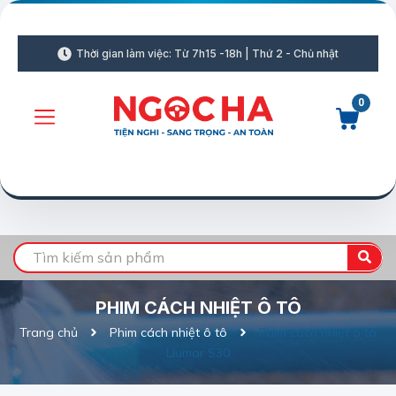
Thời gian làm việc: Từ 7h15 -18h | Thứ 2 - Chủ nhật
0
PHIM CÁCH NHIỆT Ô TÔ
Trang chủ
Phim cách nhiệt ô tô
Phim cách nhiệt ô tô
Llumar S30