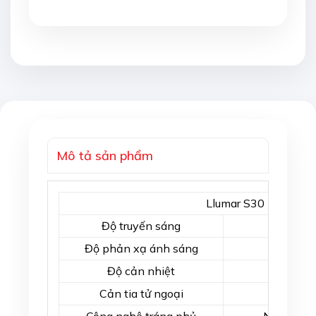
Mô tả sản phẩm
Llumar S30
Độ truyến sáng
2
Độ phản xạ ánh sáng
Độ cản nhiệt
5
Cản tia tử ngoại
9