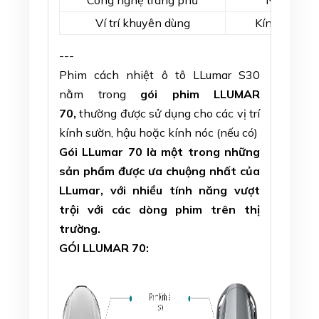
Công nghệ tráng phủ
Nano Cera
Ví trí khuyên dùng
Kính sườn/ 
---
Phim cách nhiệt ô tô LLumar S30
nằm trong
gói phim LLUMAR
70,
thường được sử dụng cho các vị trí
kính sườn, hậu hoặc kính nóc (nếu có)
Gói LLumar 70 là một trong những
sản phẩm được ưa chuộng nhất của
LLumar, với nhiều tính năng vượt
trội với các dòng phim trên thị
trường.
GÓI LLUMAR 70: