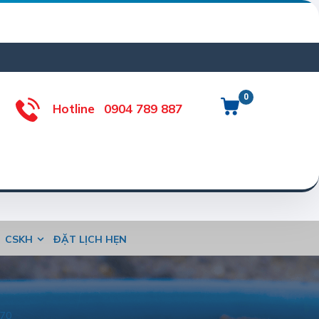
0
Hotline
0904 789 887
CSKH
ĐẶT LỊCH HẸN
S70