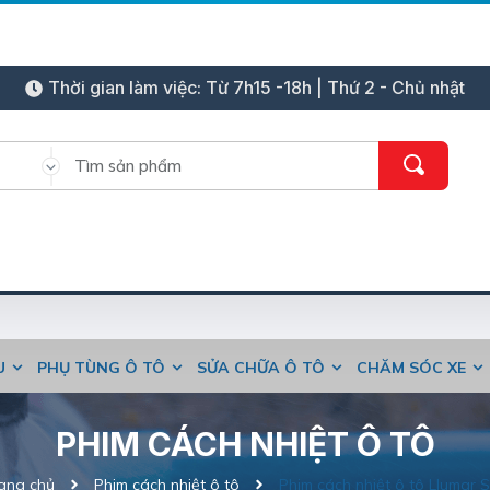
Thời gian làm việc: Từ 7h15 -18h | Thứ 2 - Chủ nhật
ỆU
PHỤ TÙNG Ô TÔ
SỬA CHỮA Ô TÔ
CHĂM SÓC XE
PHIM CÁCH NHIỆT Ô TÔ
ang chủ
Phim cách nhiệt ô tô
Phim cách nhiệt ô tô Llumar 